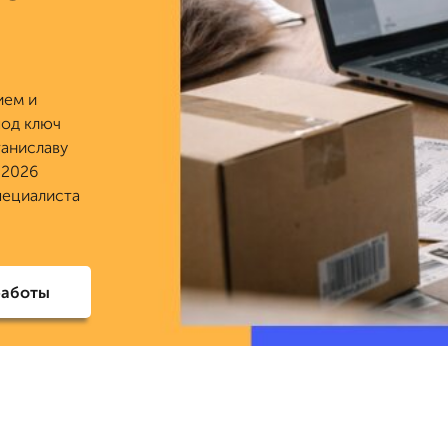
ием и
под ключ
таниславу
о 2026
пециалиста
работы