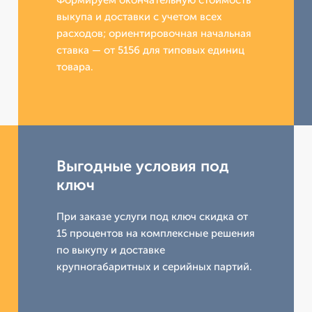
Формируем окончательную стоимость
выкупа и доставки с учетом всех
расходов; ориентировочная начальная
ставка — от 5156 для типовых единиц
товара.
Выгодные условия под
ключ
При заказе услуги под ключ скидка от
15 процентов на комплексные решения
по выкупу и доставке
крупногабаритных и серийных партий.