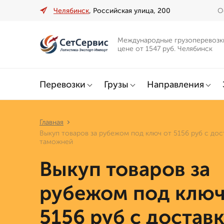
Челябинск
, Российская улица, 200
О
Международные грузоперевозк
цене от 1547 руб. Челябинск
Перевозки
Грузы
Направления
Главная
Выкуп товаров за рубежом под ключ от 5156 руб с дос
таможней
Выкуп товаров за
рубежом под ключ
5156 руб с достав