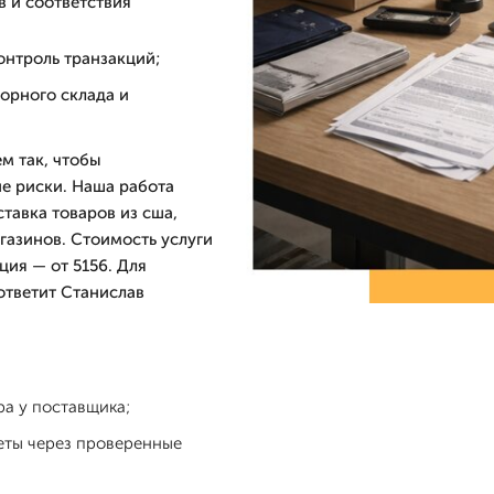
в и соответствия
онтроль транзакций;
орного склада и
м так, чтобы
е риски. Наша работа
тавка товаров из сша,
газинов. Стоимость услуги
ия — от 5156. Для
 ответит Станислав
ра у поставщика;
еты через проверенные