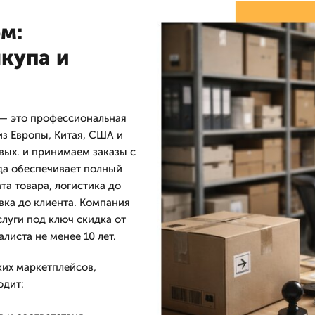
м:
купа и
 — это профессиональная
из Европы, Китая, США и
вых. и принимаем заказы с
да обеспечивает полный
та товара, логистика до
вка до клиента. Компания
слуги под ключ скидка от
листа не менее 10 лет.
ких маркетплейсов,
одит: