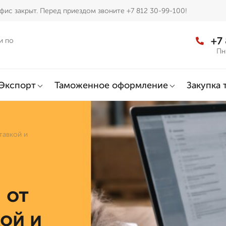
фис закрыт. Перед приездом звоните +7 812 30-99-100!
+7
и по
Пн
Экспорт
Таможенное оформление
Закупка 
тавкой и
 от
кой и