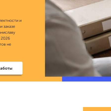
лектности и
и заказе
аниславу
о 2026
тов не
работы