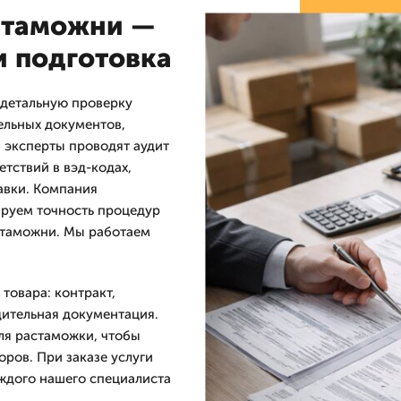
 таможни —
и подготовка
 детальную проверку
ельных документов,
 эксперты проводят аудит
тствий в вэд-кодах,
авки. Компания
ируем точность процедур
 таможни. Мы работаем
товара: контракт,
дительная документация.
ля растаможки, чтобы
ров. При заказе услуги
аждого нашего специалиста