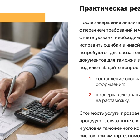
Практическая реа
После завершения анализа
с перечнем требований и 
отчете указаны необходим
исправить ошибки в инвой
потребуются для ввоза то
документов для таможни 
под ключ. Задайте вопрос 
составление оконч
оформления;
проверка декларац
на растаможку.
Стоимость услуги прозрачн
процедуры, связанные с 
и условия таможенного к
рисков при импорте, пом