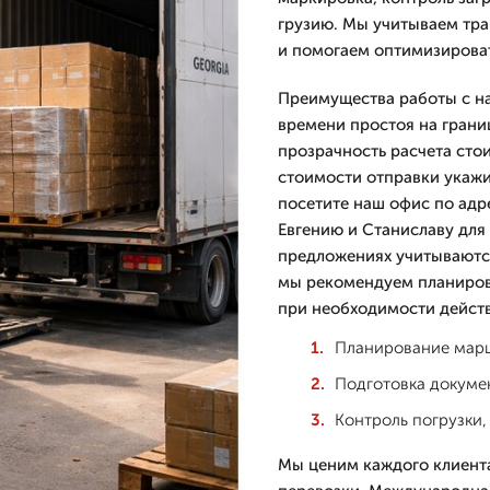
грузию. Мы учитываем тр
и помогаем оптимизироват
Преимущества работы с на
времени простоя на грани
прозрачность расчета стои
стоимости отправки укажи
посетите наш офис по адре
Евгению и Станиславу для
предложениях учитываются
мы рекомендуем планирова
при необходимости действ
Планирование марш
Подготовка докуме
Контроль погрузки,
Мы ценим каждого клиента