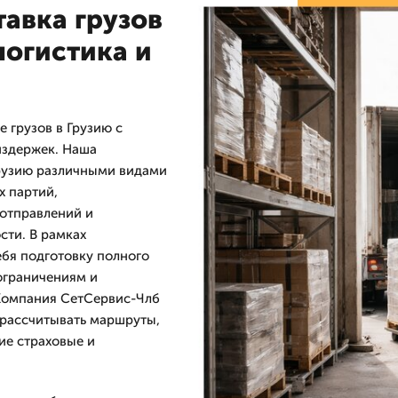
авка грузов
логистика и
 грузов в Грузию с
издержек. Наша
Грузию различными видами
х партий,
отправлений и
ти. В рамках
бя подготовку полного
ограничениям и
 Компания СетСервис-Члб
о рассчитывать маршруты,
ие страховые и