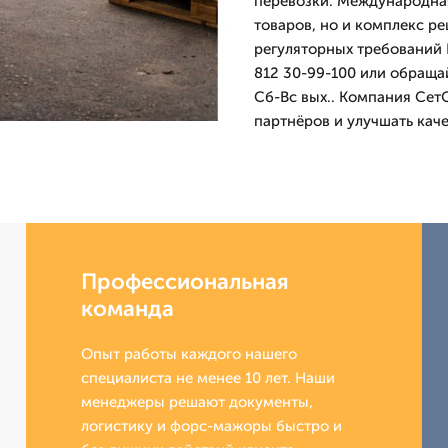
перевозки. Международная
товаров, но и комплекс р
регуляторных требований Р
812 30-99-100 или обраща
Сб-Вс вых.. Компания Сет
партнёров и улучшать каче
Профессиональная
команда
Опыт работы каждого нашего
специалиста не менее 10 лет. Наши
менеджеры решают документы,
логистику и форс-мажоры быстро и