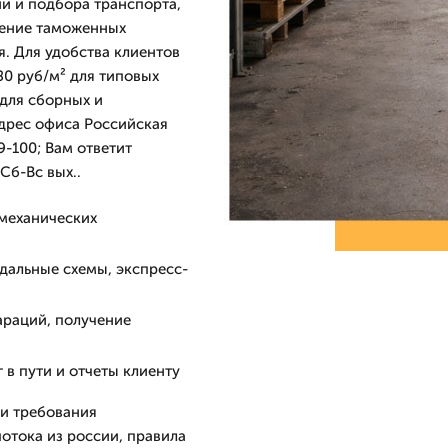
и и подбора транспорта,
ление таможенных
. Для удобства клиентов
80 руб/м² для типовых
для сборных и
адрес офиса Российская
9-100; Вам ответит
Сб-Вс вых..
 механических
дальные схемы, экспресс-
араций, получение
в пути и отчеты клиенту
и требования
потока из россии, правила