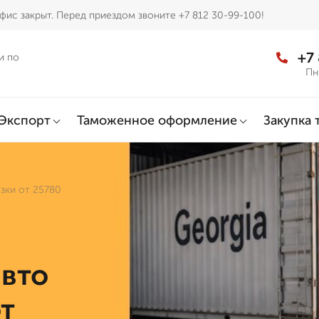
фис закрыт. Перед приездом звоните +7 812 30-99-100!
+7
и по
Пн
Экспорт
Таможенное оформление
Закупка 
озки от 25780
авто
от