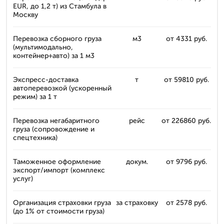
EUR, до 1,2 т) из Стамбула в
Москву
Перевозка сборного груза
м3
от 4331 руб.
(мультимодально,
контейнер+авто) за 1 м3
Экспресс-доставка
т
от 59810 руб.
автоперевозкой (ускоренный
режим) за 1 т
Перевозка негабаритного
рейс
от 226860 руб.
груза (сопровождение и
спецтехника)
Таможенное оформление
докум.
от 9796 руб.
экспорт/импорт (комплекс
услуг)
Организация страховки груза
за страховку
от 2578 руб.
(до 1% от стоимости груза)