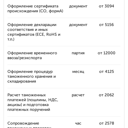
Оформление сертификата
документ
от 3094
происхождения (CO, формА)
Оформление декларации
документ
от 5156
соответствия и иных
сертификатов (ECE, RoHS и
т.п.)
Оформление временного
партия
от 12000
ввоза/реэкспорта
Оформление процедур
месяц
от 4125
таможенного хранения и
складирования
Расчет таможенных
расчет
от 2062
платежей (пошлины, НДС,
акцизы) и подготовка
платежных поручений
Сопровождение
час
от 2578