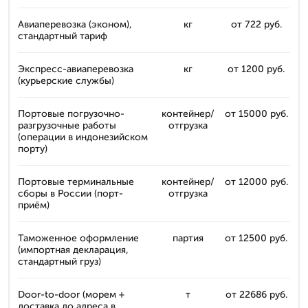
Авиаперевозка (эконом),
кг
от 722 руб.
стандартный тариф
Экспресс-авиаперевозка
кг
от 1200 руб.
(курьерские службы)
Портовые погрузочно-
контейнер/
от 15000 руб.
разгрузочные работы
отгрузка
(операции в индонезийском
порту)
Портовые терминальные
контейнер/
от 12000 руб.
сборы в России (порт-
отгрузка
приём)
Таможенное оформление
партия
от 12500 руб.
(импортная декларация,
стандартный груз)
Door-to-door (морем +
т
от 22686 руб.
доставка до адреса в