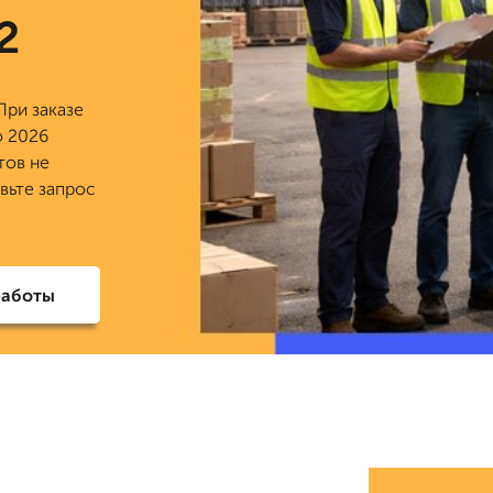
2
При заказе
о 2026
тов не
авьте запрос
работы