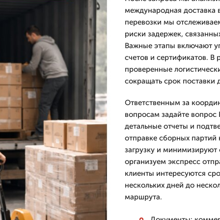
международная доставка в
перевозки мы отслеживаем
риски задержек, связанны
Важные этапы включают уп
счетов и сертификатов. В 
проверенные логистически
сокращать срок поставки 
Ответственным за координ
вопросам задайте вопрос 
детальные отчеты и подт
отправке сборных партий
загрузку и минимизируют 
организуем экспресс отпр
клиенты интересуются сро
нескольких дней до нескол
маршрута.
Документы: коммер