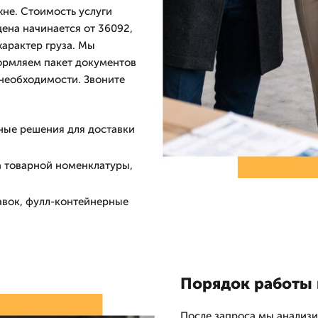
не. Стоимость услуги
ена начинается от 36092,
характер груза. Мы
ормляем пакет документов
необходимости. Звоните
ьные решения для доставки
а товарной номенклатуры,
авок, фулл-контейнерные
Порядок работы и
После запроса мы анализ