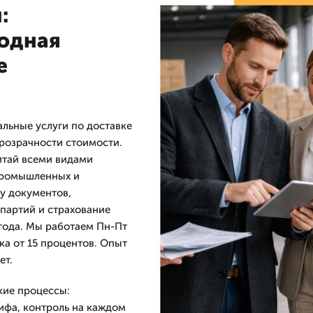
:
одная
е
льные услуги по доставке
прозрачности стоимости.
итай всеми видами
 промышленных и
у документов,
партий и страхование
 года. Мы работаем Пн-Пт
дка от 15 процентов. Опыт
ет.
кие процессы:
ифа, контроль на каждом