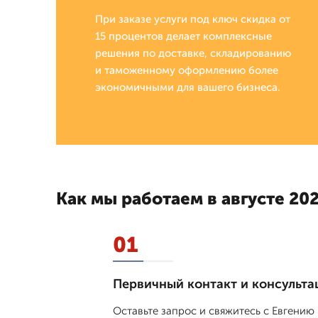
При заказе услуги под ключ скидка от
15 процентов делает комплексные
решения по доставке, складированию
и таможенному оформлению более
экономичными для вашего бизнеса.
Как мы работаем в августе 202
01
Первичный контакт и консульта
Оставьте запрос и свяжитесь с Евгению