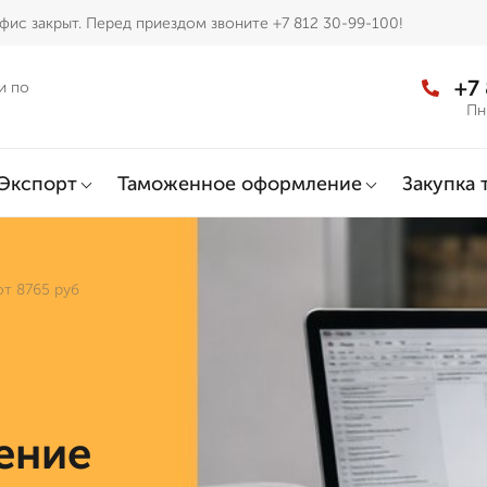
фис закрыт. Перед приездом звоните +7 812 30-99-100!
+7
и по
Пн
Экспорт
Таможенное оформление
Закупка 
т 8765 руб
ение