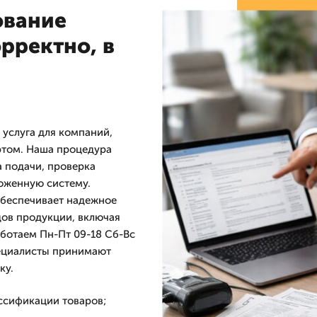
ование
орректно, в
услуга для компаний,
том. Наша процедура
а подачи, проверка
моженную систему.
обеспечивает надежное
дов продукции, включая
аботаем Пн-Пт 09-18 Сб-Вс
пециалисты принимают
ку.
ссификации товаров;