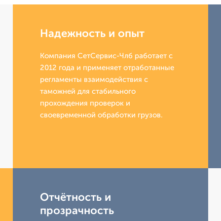
Надежность и опыт
Компания СетСервис-Члб работает с
2012 года и применяет отработанные
регламенты взаимодействия с
таможней для стабильного
прохождения проверок и
своевременной обработки грузов.
Отчётность и
прозрачность