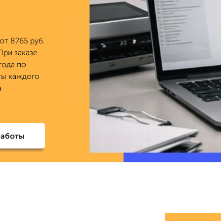
от 8765 руб.
При заказе
года по
ты каждого
а
работы