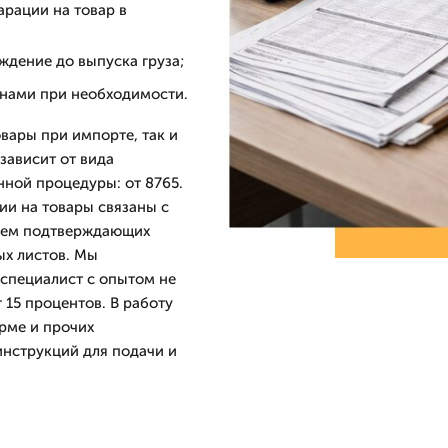
арации на товар в
ждение до выпуска груза;
анами при необходимости.
вары при импорте, так и
зависит от вида
ной процедуры: от 8765.
ии на товары связаны с
вием подтверждающих
ых листов. Мы
специалист с опытом не
т 15 процентов. В работу
рме и прочих
инструкций для подачи и