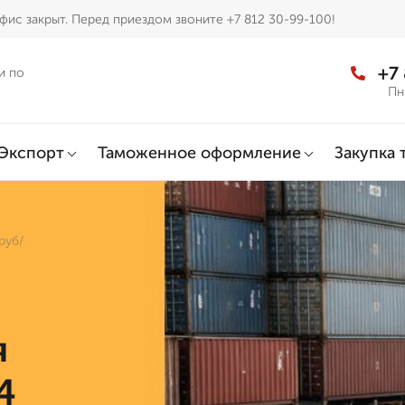
фис закрыт. Перед приездом звоните +7 812 30-99-100!
+7
и по
Пн
Экспорт
Таможенное оформление
Закупка 
руб/
я
4