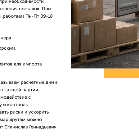
 при необходимости
орения поставок. При
Мы работаем Пн-Пт 09-18
йнера
орским,
ментов для импорта
казываем расчетные дни в
по каждой партии.
имодействие с
у и контроль
ать риски и ускорить
и маршрутам можно
ит Станислав Геннадьевич.