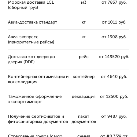
Морская доставка LCL
м3
от 7837 руб.
(сборный груз)
Авиа-доставка стандарт
кг
от 1011 руб.
Авиа-экспресс
кг
от 1908 руб.
(приоритетные рейсы)
Доставка «от двери до
рейс
от 149520 руб.
двери» (DDP)
Контейнерная оптимизация и
контейнер
от 4640 руб.
консолидация
Таможенное оформление
декларация
от 12500 руб.
экспорт/импорт
Получение сертификатов и
пакет
от 9487 руб.
фитосанитарных документов
документов
Страхование грузов (cargo
сумма
от #0.35% от