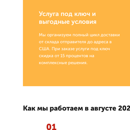
Услуга под ключ и
выгодные условия
Мы организуем полный цикл доставки
от склада отправителя до адреса в
США. При заказе услуги под ключ
скидка от 15 процентов на
комплексные решения.
Как мы работаем в августе 202
01