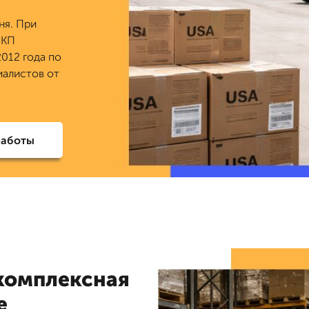
ня. При
 КП
2012 года по
иалистов от
работы
 комплексная
е