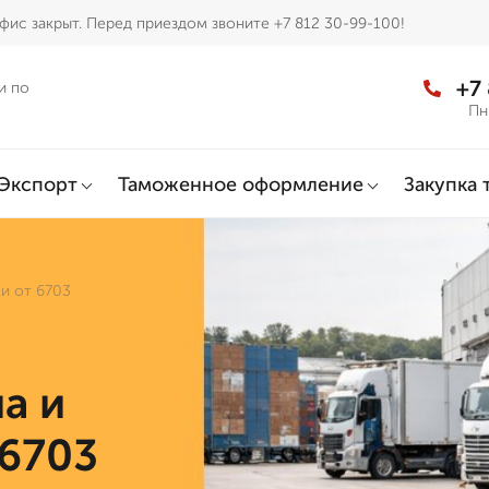
фис закрыт. Перед приездом звоните +7 812 30-99-100!
+7
и по
Пн
Экспорт
Таможенное оформление
Закупка 
ки от 6703
а и
 6703