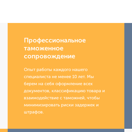
Профессиональное
таможенное
сопровождение
Опыт работы каждого нашего
специалиста не менее 10 лет. Мы
берем на себя оформление всех
документов, классификацию товара и
взаимодействие с таможней, чтобы
минимизировать риски задержек и
штрафов.