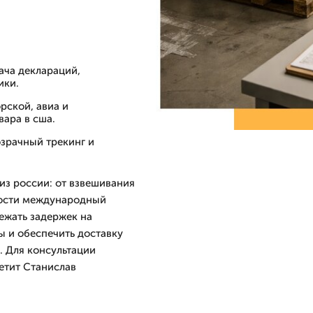
ача деклараций,
ики.
рской, авиа и
ара в сша.
озрачный трекинг и
из россии: от взвешивания
мости международный
ежать задержек на
 и обеспечить доставку
. Для консультации
етит Станислав