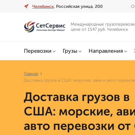
Челябинск
, Российская улица, 200
О
Международные грузоперевозк
цене от 1547 руб. Челябинск
Перевозки
Грузы
Направления
Главная
Доставка грузов в США: морские, авиа и авто перевоз
Доставка грузов в
США: морские, ави
авто перевозки от