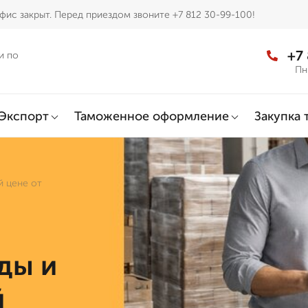
фис закрыт. Перед приездом звоните +7 812 30-99-100!
+7
и по
Пн
Экспорт
Таможенное оформление
Закупка 
 цене от
ды и
й