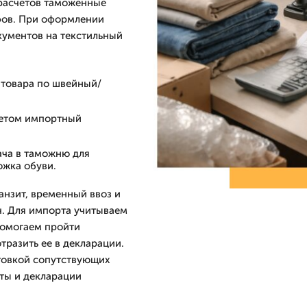
 расчетов таможенные
фов. При оформлении
кументов на текстильный
 товара по швейный/
четом импортный
ача в таможню для
ожка обуви.
анзит, временный ввоз и
. Для импорта учитываем
помогаем пройти
тразить ее в декларации.
товкой сопутствующих
аты и декларации