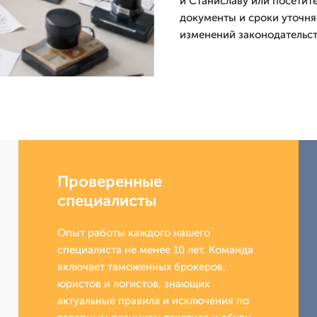
и Станиславу или посетите
документы и сроки уточня
изменений законодательст
Проверенные
специалисты
Опыт работы каждого нашего
специалиста не менее 10 лет. Команда
включает таможенных брокеров,
юристов и логистов, знающих
актуальные правила и исключения по