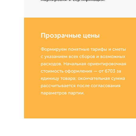
Прозрачные цены
Формируем понятные тарифы и сметы
с указанием всех сборов и возможных
расходов. Начальная ориентировочная
стоимость оформления — от 6703 за
единицу товара; окончательная сумма
рассчитывается после согласования
параметров партии.