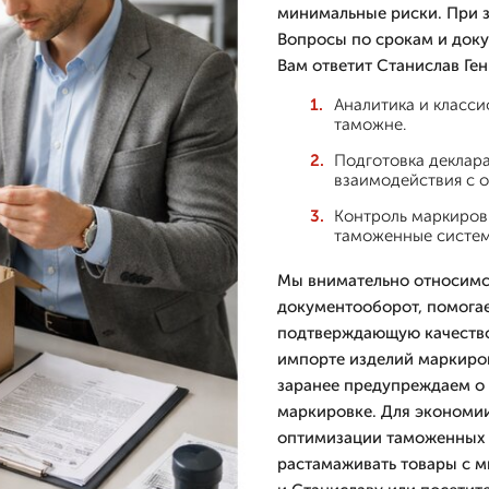
минимальные риски. При за
Вопросы по срокам и доку
Вам ответит Станислав Ген
Аналитика и класси
таможне.
Подготовка деклара
взаимодействия с о
Контроль маркировк
таможенные систем
Мы внимательно относимс
документооборот, помогае
подтверждающую качество 
импорте изделий маркиров
заранее предупреждаем о 
маркировке. Для экономии
оптимизации таможенных 
растамаживать товары с м