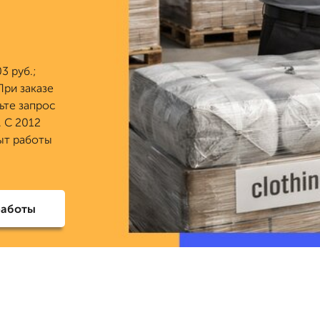
3 руб.;
ри заказе
ьте запрос
. С 2012
ыт работы
работы