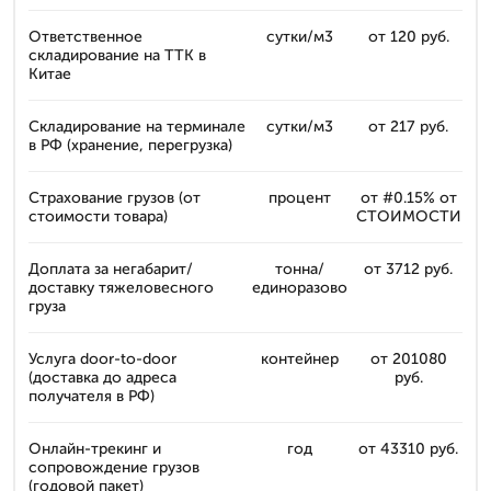
Ответственное
сутки/м3
от 120 руб.
складирование на ТТК в
Китае
Складирование на терминале
сутки/м3
от 217 руб.
в РФ (хранение, перегрузка)
Страхование грузов (от
процент
от #0.15% от
стоимости товара)
СТОИМОСТИ
Доплата за негабарит/
тонна/
от 3712 руб.
доставку тяжеловесного
единоразово
груза
Услуга door-to-door
контейнер
от 201080
(доставка до адреса
руб.
получателя в РФ)
Онлайн-трекинг и
год
от 43310 руб.
сопровождение грузов
(годовой пакет)